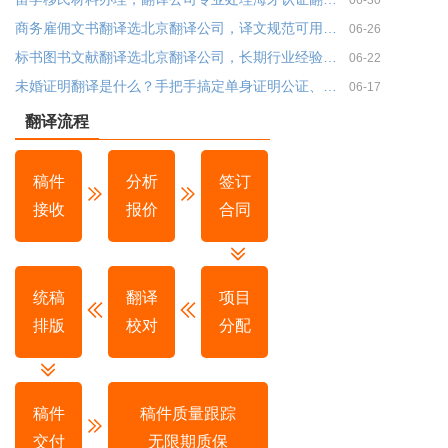
商务雇佣文书翻译选北京翻译公司，译文规范可用于涉外提交
06-26
标书图书文献翻译选北京翻译公司，长期行业经验更靠谱｜金笔佳文翻译
06-22
未婚证明翻译是什么？手把手搞定单身证明公证、涉外认证全流程
06-17
翻译流程
稿件
分析
签订
接收
报价
合同
统稿
翻译
项目
排版
校对
分配
稿件
稿件质量跟踪
交付
无限期质保