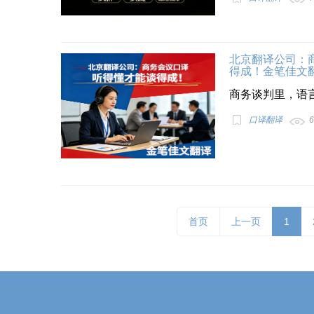
北京翻译公司：
得成！金笔佳文
商务谈判里，语言
口译翻译
6
首页
上一页
1