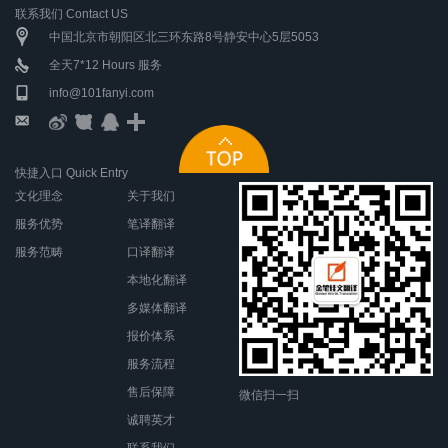
联系我们 Contact US
中国北京市朝阳区北三环东路8号静安中心5层5053
全天7*12 Hours 服务
info@101fanyi.com
快捷入口 Quick Entry
文化理念
关于我们
服务优势
笔译翻译
服务范畴
口译翻译
本地化翻译
多媒体翻译
报价体系
服务流程
售后保障
微信扫一扫
诚聘英才
联系我们